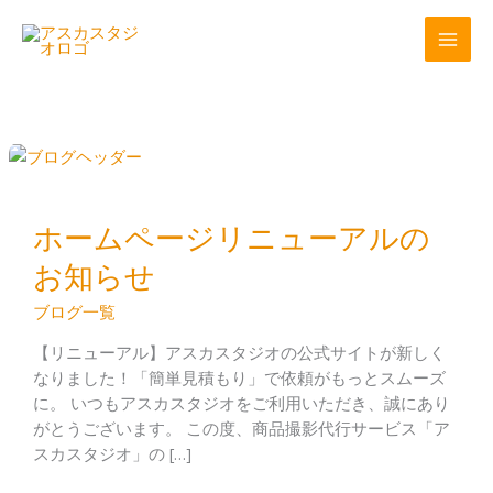
内
容
を
ス
キ
ッ
ホ
プ
ー
ム
ホームページリニューアルの
ペ
ー
お知らせ
ジ
リ
ブログ一覧
ニ
【リニューアル】アスカスタジオの公式サイトが新しく
ュ
なりました！「簡単見積もり」で依頼がもっとスムーズ
ー
に。 いつもアスカスタジオをご利用いただき、誠にあり
ア
がとうございます。 この度、商品撮影代行サービス「ア
ル
スカスタジオ」の […]
の
お