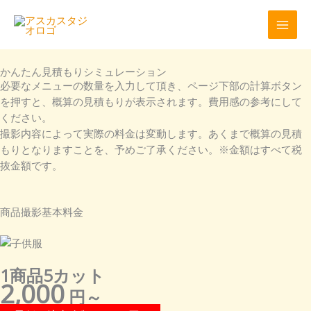
内
容
を
ス
キ
かんたん見積もりシミュレーション
必要なメニューの数量を入力して頂き、ページ下部の計算ボタン
ッ
を押すと、概算の見積もりが表示されます。費用感の参考にして
プ
ください。
撮影内容によって実際の料金は変動します。あくまで概算の見積
もりとなりますことを、予めご了承ください。※金額はすべて税
抜金額です。
商品撮影基本料金
1商品5カット
2,000
円～